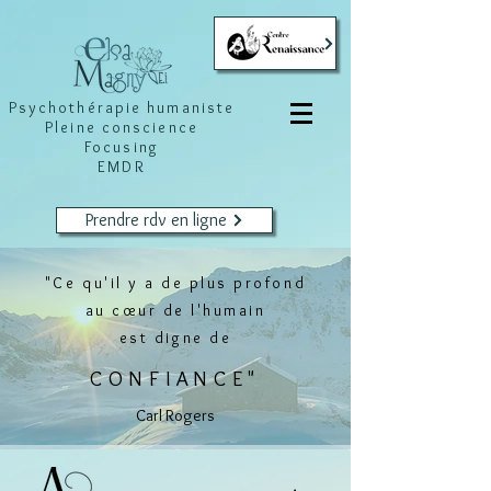
Psychothérapie humaniste
Pleine conscience
Focusing
EMDR
Prendre rdv en ligne
"Ce qu'il y a de plus profond
au cœur de l'humain
est digne de
CONFIANCE"
Carl Rogers